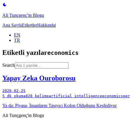
Ali Tunçgenç'in Blogu
Ana Sayfa
Etiketler
Hakkında
|
EN
TR
Etiketli yazılar
economics
Search
Yapay Zeka Ouroborosu
2026-02-25
5 dk okuma
828 kelime
artificial intelligence
economics
per
Ya da: Piyasa, İnsanların Taşıyıcı Kolon Olduğunu Keşfediyor
Ali Tunçgenç'in Blogu