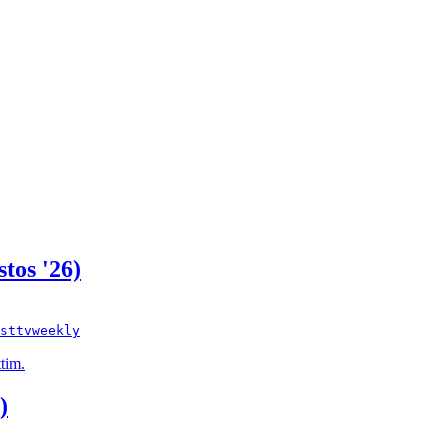
tos '26)
st
tv
weekly
tim.
)