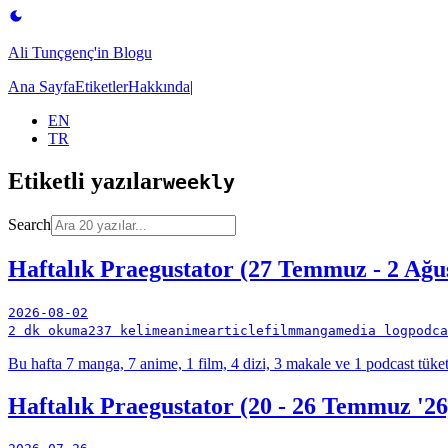
Ali Tunçgenç'in Blogu
Ana Sayfa
Etiketler
Hakkında
|
EN
TR
Etiketli yazılar
weekly
Search
Haftalık Praegustator (27 Temmuz - 2 Ağus
2026-08-02
2 dk okuma
237 kelime
anime
article
film
manga
media log
podca
Bu hafta 7 manga, 7 anime, 1 film, 4 dizi, 3 makale ve 1 podcast tüket
Haftalık Praegustator (20 - 26 Temmuz '26