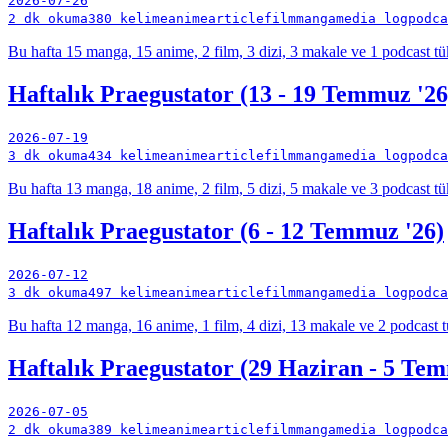
2026-07-26
2 dk okuma
380 kelime
anime
article
film
manga
media log
podca
Bu hafta 15 manga, 15 anime, 2 film, 3 dizi, 3 makale ve 1 podcast tü
Haftalık Praegustator (13 - 19 Temmuz '26
2026-07-19
3 dk okuma
434 kelime
anime
article
film
manga
media log
podca
Bu hafta 13 manga, 18 anime, 2 film, 5 dizi, 5 makale ve 3 podcast tü
Haftalık Praegustator (6 - 12 Temmuz '26)
2026-07-12
3 dk okuma
497 kelime
anime
article
film
manga
media log
podca
Bu hafta 12 manga, 16 anime, 1 film, 4 dizi, 13 makale ve 2 podcast t
Haftalık Praegustator (29 Haziran - 5 Te
2026-07-05
2 dk okuma
389 kelime
anime
article
film
manga
media log
podca