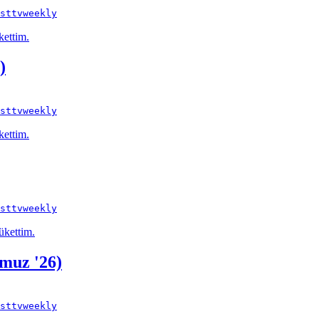
st
tv
weekly
kettim.
)
st
tv
weekly
kettim.
st
tv
weekly
ükettim.
mmuz '26)
st
tv
weekly