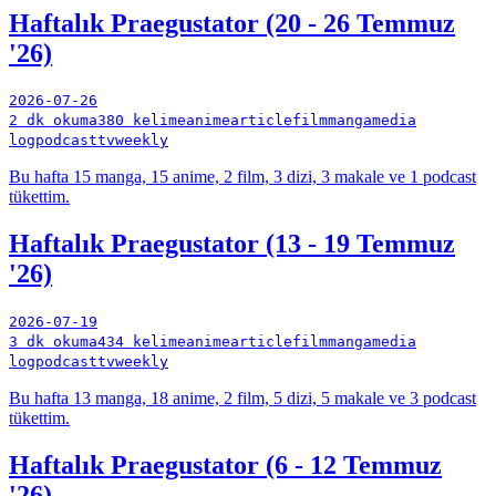
Haftalık Praegustator (20 - 26 Temmuz
'26)
2026-07-26
2 dk okuma
380 kelime
anime
article
film
manga
media
log
podcast
tv
weekly
Bu hafta 15 manga, 15 anime, 2 film, 3 dizi, 3 makale ve 1 podcast
tükettim.
Haftalık Praegustator (13 - 19 Temmuz
'26)
2026-07-19
3 dk okuma
434 kelime
anime
article
film
manga
media
log
podcast
tv
weekly
Bu hafta 13 manga, 18 anime, 2 film, 5 dizi, 5 makale ve 3 podcast
tükettim.
Haftalık Praegustator (6 - 12 Temmuz
'26)