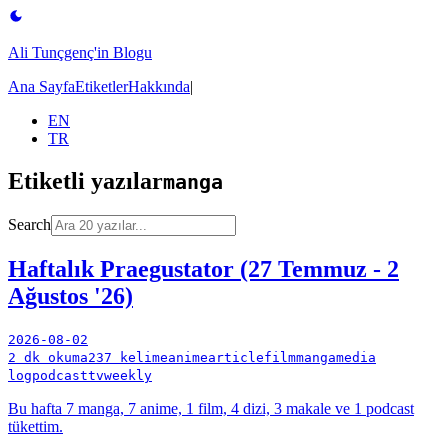
Ali Tunçgenç'in Blogu
Ana Sayfa
Etiketler
Hakkında
|
EN
TR
Etiketli yazılar
manga
Search
Haftalık Praegustator (27 Temmuz - 2
Ağustos '26)
2026-08-02
2 dk okuma
237 kelime
anime
article
film
manga
media
log
podcast
tv
weekly
Bu hafta 7 manga, 7 anime, 1 film, 4 dizi, 3 makale ve 1 podcast
tükettim.