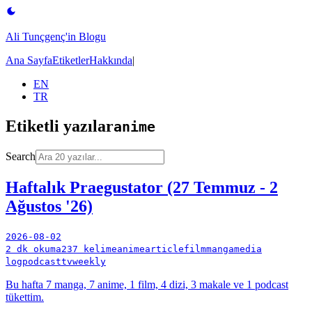
Ali Tunçgenç'in Blogu
Ana Sayfa
Etiketler
Hakkında
|
EN
TR
Etiketli yazılar
anime
Search
Haftalık Praegustator (27 Temmuz - 2
Ağustos '26)
2026-08-02
2 dk okuma
237 kelime
anime
article
film
manga
media
log
podcast
tv
weekly
Bu hafta 7 manga, 7 anime, 1 film, 4 dizi, 3 makale ve 1 podcast
tükettim.