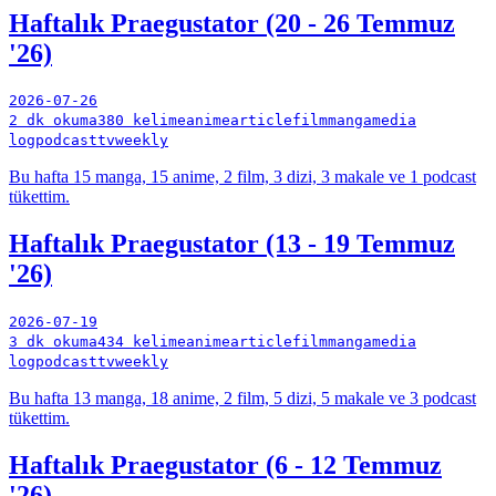
Haftalık Praegustator (20 - 26 Temmuz
'26)
2026-07-26
2 dk okuma
380 kelime
anime
article
film
manga
media
log
podcast
tv
weekly
Bu hafta 15 manga, 15 anime, 2 film, 3 dizi, 3 makale ve 1 podcast
tükettim.
Haftalık Praegustator (13 - 19 Temmuz
'26)
2026-07-19
3 dk okuma
434 kelime
anime
article
film
manga
media
log
podcast
tv
weekly
Bu hafta 13 manga, 18 anime, 2 film, 5 dizi, 5 makale ve 3 podcast
tükettim.
Haftalık Praegustator (6 - 12 Temmuz
'26)